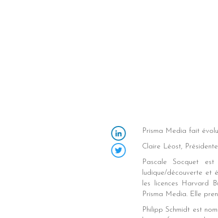
Prisma Media fait évolu
Claire Léost, Président
LinkedIn
Pascale Socquet est
Twitter
ludique/découverte et 
les licences Harvard B
Prisma Media. Elle pren
Philipp Schmidt est nom