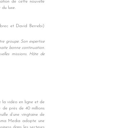
ation de cette nouvelle
 du luxe.
brec et David Berrebi)
re groupe. Son expertise
uhaite bonne continuation.
velles missions. Hâte de
la vidéo en ligne et de
e de près de 40 millions
uille d’une vingtaine de
Prisma Media adopte une
iness dans les secteurs