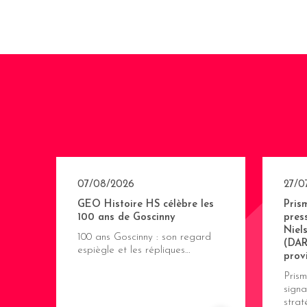
07/08/2026
27/0
GEO Histoire HS célèbre les
Pris
100 ans de Goscinny
pres
Niel
100 ans Goscinny : son regard
(DAR
espiègle et les répliques…
prov
Pris
signa
stra