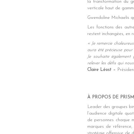
la transformation du g
verticale haut de gamme
Gwendoline Michaelis qu
Les fonctions des aut
restent inchangées, en 
« Je remercie chaleureu
aura été précieuse pour f
Je souhaite également p
relever les défis qui no
Claire Léost –
Présiden
À PROPOS DE PRIS
Leader des groupes bim
l’audience digitale quo
de personnes chaque moi
marques de référence, 
stratégie offensive de