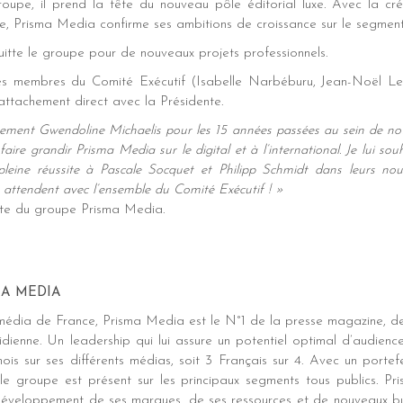
roupe, il prend la tête du nouveau pôle éditorial luxe. Avec la cré
, Prisma Media confirme ses ambitions de croissance sur le segment
itte le groupe pour de nouveaux projets professionnels.
res membres du Comité Exécutif (Isabelle Narbéburu, Jean-Noël Le
rattachement direct avec la Présidente.
sement Gwendoline Michaelis pour les 15 années passées au sein de not
aire grandir Prisma Media sur le digital et à l’international. Je lui so
leine réussite à Pascale Socquet et Philipp Schmidt dans leurs nou
us attendent avec l’ensemble du Comité Exécutif ! »
te du groupe Prisma Media.
MA MEDIA
édia de France, Prisma Media est le N°1 de la presse magazine, de 
tidienne. Un leadership qui lui assure un potentiel optimal d’audienc
s sur ses différents médias, soit 3 Français sur 4. Avec un portefe
le groupe est présent sur les principaux segments tous publics. 
 développement de ses marques, de ses ressources et de nouveaux bus