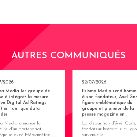
AUTRES COMMUNIQUÉS
7/2026
22/07/2026
ma Media 1er groupe de
Prisma Media rend homm
se à intégrer la mesure
à son fondateur, Axel Gan
sen Digital Ad Ratings
figure emblématique du
) en tant que data
groupe et pionnier de la
ider
presse magazine en…
ma Media annonce la
La disparition d’Axel Ganz,
ture d’un partenariat
fondateur historique du gro
tégique avec Médiamétrie.
survenue le…