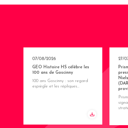
07/08/2026
27/0
GEO Histoire HS célèbre les
Pris
100 ans de Goscinny
pres
Niel
100 ans Goscinny : son regard
(DAR
espiègle et les répliques…
prov
Pris
signa
stra