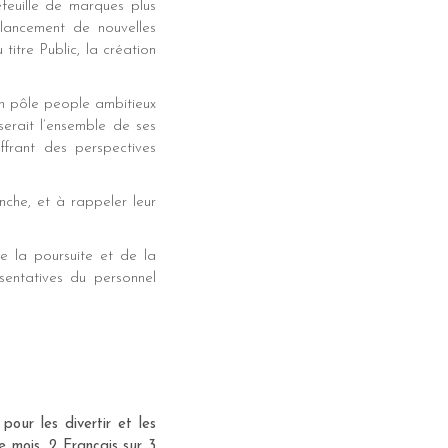
feuille de marques plus
 lancement de nouvelles
itre Public, la création
un pôle people ambitieux
serait l’ensemble de ses
ffrant des perspectives
che, et à rappeler leur
e la poursuite et de la
sentatives du personnel
ur les divertir et les
e mois, 2 Français sur 3