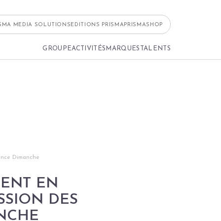
ISMA MEDIA SOLUTIONS
EDITIONS PRISMA
PRISMASHOP
GROUPE
ACTIVITÉS
MARQUES
TALENTS
France Dimanche
RENT EN
SSION DES
ANCHE