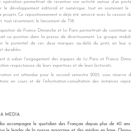
 opération permettrait de recentrer son activité autour d’un porte
er le développement éditorial et numérique, tout en soutenant le
projets. Ce repositionnement a déjà été amorcé avec la cession du t
et, tout récemment, le lancement de T18.
quisition de France Dimanche et Ici Paris permettrait de constituer 
rait sa position dans la presse de divertissement. Le groupe mobili
ser le potentiel de ces deux marques au-delà du print, en leur o
et durables.
ent à saluer l’engagement des équipes de Ici Paris et France Diman
tion respectueuse de leurs expertises et de leurs lectorats.
pération est attendue pour le second semestre 2025, sous réserve d
tions en cours et de l’information-consultation des instances repré
MA MEDIA
a accompagne le quotidien des Français depuis plus de 40 ans po
d’hui le leader de la presse magazine et des médias en ligne. Chaqu