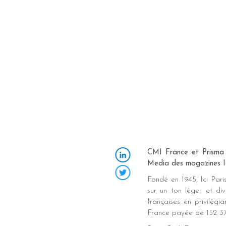
CMI France et Prisma M
Media des magazines Ic
LinkedIn
Fondé en 1945, Ici Pari
Twitter
sur un ton léger et di
françaises en privilégia
France payée de 152 37