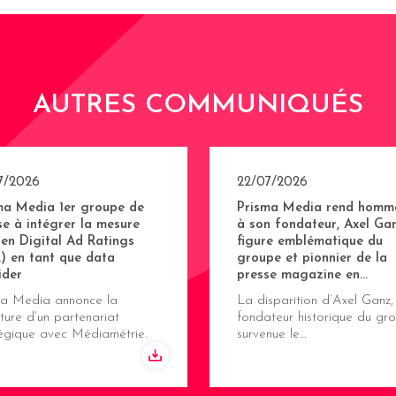
AUTRES COMMUNIQUÉS
7/2026
22/07/2026
ma Media 1er groupe de
Prisma Media rend homm
se à intégrer la mesure
à son fondateur, Axel Gan
sen Digital Ad Ratings
figure emblématique du
) en tant que data
groupe et pionnier de la
ider
presse magazine en…
ma Media annonce la
La disparition d’Axel Ganz,
ture d’un partenariat
fondateur historique du gro
tégique avec Médiamétrie.
survenue le…