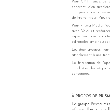
Pour CMI France, cette
cohérent, d’en accélér
marques et de nouveaux 
de Franc- tireur, Vieux 
Pour Prisma Media, l’ac
avec Voici, et renforce
expertises pour valori
éditoriales ambitieuses 
Les deux groupes tienn
attachement à une transi
La finalisation de l’o
conclusion des négocia
concernées.
À PROPOS DE PRIS
Le groupe Prisma Medi
informer. Il est aujour