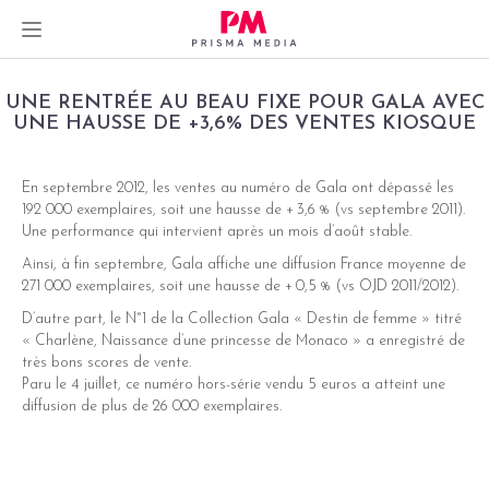
Skip
UNE RENTRÉE AU BEAU FIXE POUR GALA AVEC
to
UNE HAUSSE DE +3,6% DES VENTES KIOSQUE
content
En septembre 2012, les ventes au numéro de Gala ont dépassé les
192 000 exemplaires, soit une hausse de + 3,6 % (vs septembre 2011).
dIn
Une performance qui intervient après un mois d’août stable.
Ainsi, à fin septembre, Gala affiche une diffusion France moyenne de
er
271 000 exemplaires, soit une hausse de + 0,5 % (vs OJD 2011/2012).
D’autre part, le N°1 de la Collection Gala « Destin de femme » titré
« Charlène, Naissance d’une princesse de Monaco » a enregistré de
très bons scores de vente.
Paru le 4 juillet, ce numéro hors-série vendu 5 euros a atteint une
diffusion de plus de 26 000 exemplaires.