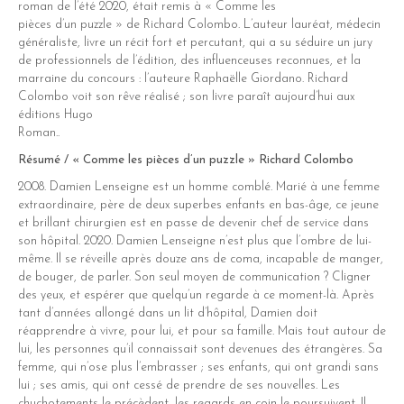
roman de l’été 2020, était remis à « Comme les
pièces d’un puzzle » de Richard Colombo. L’auteur lauréat, médecin
généraliste, livre un récit fort et percutant, qui a su séduire un jury
de professionnels de l’édition, des influenceuses reconnues, et la
marraine du concours : l’auteure Raphaëlle Giordano. Richard
Colombo voit son rêve réalisé ; son livre paraît aujourd’hui aux
éditions Hugo
Roman..
Résumé / « Comme les pièces d’un puzzle » Richard Colombo
2008. Damien Lenseigne est un homme comblé. Marié à une femme
extraordinaire, père de deux superbes enfants en bas-âge, ce jeune
et brillant chirurgien est en passe de devenir chef de service dans
son hôpital. 2020. Damien Lenseigne n’est plus que l’ombre de lui-
même. Il se réveille après douze ans de coma, incapable de manger,
de bouger, de parler. Son seul moyen de communication ? Cligner
des yeux, et espérer que quelqu’un regarde à ce moment-là. Après
tant d’années allongé dans un lit d’hôpital, Damien doit
réapprendre à vivre, pour lui, et pour sa famille. Mais tout autour de
lui, les personnes qu’il connaissait sont devenues des étrangères. Sa
femme, qui n’ose plus l’embrasser ; ses enfants, qui ont grandi sans
lui ; ses amis, qui ont cessé de prendre de ses nouvelles. Les
chuchotements le précèdent, les regards en coin le poursuivent. Il