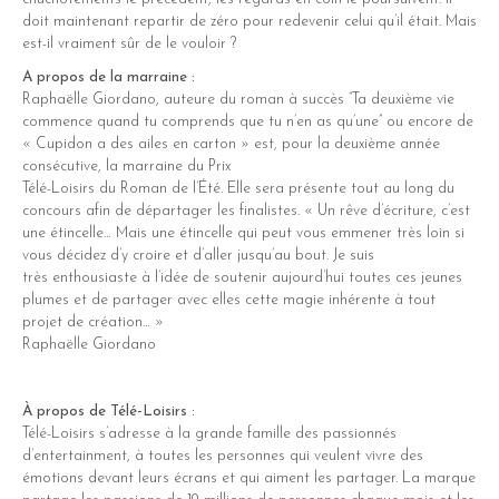
doit maintenant repartir de zéro pour redevenir celui qu’il était. Mais
est-il vraiment sûr de le vouloir ?
A propos de la marraine :
Raphaëlle Giordano, auteure du roman à succès “Ta deuxième vie
commence quand tu comprends que tu n’en as qu’une” ou encore de
« Cupidon a des ailes en carton » est, pour la deuxième année
consécutive, la marraine du Prix
Télé-Loisirs du Roman de l’Été. Elle sera présente tout au long du
concours afin de départager les finalistes. « Un rêve d’écriture, c’est
une étincelle… Mais une étincelle qui peut vous emmener très loin si
vous décidez d’y croire et d’aller jusqu’au bout. Je suis
très enthousiaste à l’idée de soutenir aujourd’hui toutes ces jeunes
plumes et de partager avec elles cette magie inhérente à tout
projet de création… »
Raphaëlle Giordano
À propos de Télé-Loisirs :
Télé-Loisirs s’adresse à la grande famille des passionnés
d’entertainment, à toutes les personnes qui veulent vivre des
émotions devant leurs écrans et qui aiment les partager. La marque