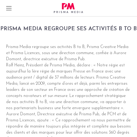
Skip
PRISMA MEDIA REGROUPE SES ACTIVITÉS B TO B
to
content
Prisma Media regroupe ses activités B to B, Prisma Creative Media
et Prisma Licences, sous une direction commune, confiée à Aurore
dIn
Domont, directrice exécutive de Prisma Pub.
Rolf Heinz, Président de Prisma Media, déclare : « Notre régie est
er
aujourd’hui la 1ère régie de marques Presse en France avec une
audience print / digital de 37 millions de lecteurs. Prisma Creative
Media, lancé en 2009, compte d’ores et déjà, parmi les entreprises
leaders de son secteur en France avec une approche de création de
concepts novateurs et sur-mesure. Le rapprochement stratégique
de nos activités B to B, via une direction commune, va apporter à
nos partenariats business une forte envergure supplémentaire ».
Aurore Domont, Directrice exécutive de Prisma Pub, de PCM et de
Prisma Licences, ajoute : « Ce rapprochement va nous permettre de
répondre de manière toujours plus intégrée et complète aux besoins
des clients et des marques pour leur offrir des solutions 360 degrés