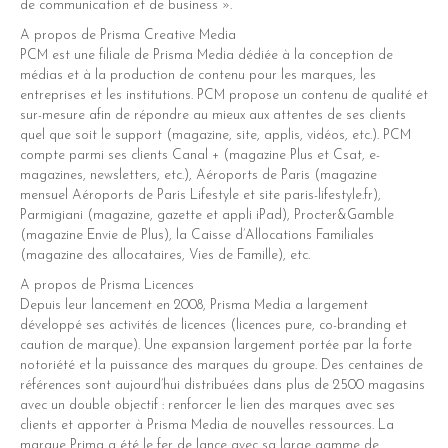
de communication et de business ».
A propos de Prisma Creative Media
PCM est une filiale de Prisma Media dédiée à la conception de
médias et à la production de contenu pour les marques, les
entreprises et les institutions. PCM propose un contenu de qualité et
sur-mesure afin de répondre au mieux aux attentes de ses clients
quel que soit le support (magazine, site, applis, vidéos, etc.). PCM
compte parmi ses clients Canal + (magazine Plus et Csat, e-
magazines, newsletters, etc.), Aéroports de Paris (magazine
mensuel Aéroports de Paris Lifestyle et site paris-lifestyle.fr),
Parmigiani (magazine, gazette et appli iPad), Procter&Gamble
(magazine Envie de Plus), la Caisse d’Allocations Familiales
(magazine des allocataires, Vies de Famille), etc.
A propos de Prisma Licences
Depuis leur lancement en 2008, Prisma Media a largement
développé ses activités de licences (licences pure, co-branding et
caution de marque). Une expansion largement portée par la forte
notoriété et la puissance des marques du groupe. Des centaines de
références sont aujourd’hui distribuées dans plus de 2500 magasins
avec un double objectif : renforcer le lien des marques avec ses
clients et apporter à Prisma Media de nouvelles ressources. La
marque Prima a été le fer de lance avec sa large gamme de