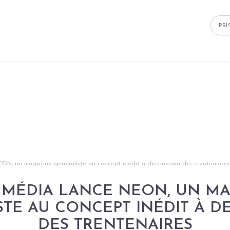
PR
ON, un magazine généraliste au concept inédit à destination des trentenaires
 MÉDIA LANCE NEON, UN M
TE AU CONCEPT INÉDIT À D
DES TRENTENAIRES