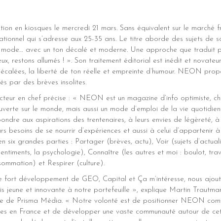
on en kiosques le mercredi 21 mars. Sans équivalent sur le marché 
ionnel qui s’adresse aux 25-35 ans. Le titre aborde des sujets de soci
mode… avec un ton décalé et moderne. Une approche que traduit p
x, restons allumés ! ». Son traitement éditorial est inédit et novateur
ns décalées, la liberté de ton réelle et empreinte d’humour. NEON pro
més par des brèves insolites.
acteur en chef précise : « NEON est un magazine d’info optimiste, cha
ouverte sur le monde, mais aussi un mode d’emploi de la vie quotidien
ondre aux aspirations des trentenaires, à leurs envies de légèreté, à
rs besoins de se nourrir d’expériences et aussi à celui d’appartenir
 six grandes parties : Partager (brèves, actu), Voir (sujets d’actuali
 sentiments, la psychologie), Connaître (les autres et moi : boulot, tr
sommation) et Respirer (culture).
e fort développement de GEO, Capital et Ça m’intéresse, nous aj
is jeune et innovante à notre portefeuille », explique Martin Trautma
e de Prisma Média. « Notre volonté est de positionner NEON com
res en France et de développer une vaste communauté autour de cette