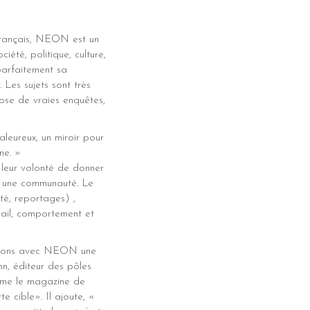
français, NEON est un
été, politique, culture,
arfaitement sa
. Les sujets sont très
pose de vraies enquêtes,
leureux, un miroir pour
ne. »
 leur volonté de donner
 à une communauté. Le
té, reportages) ,
avail, comportement et
outons avec NEON une
nn, éditeur des pôles
me le magazine de
 cible». Il ajoute, «