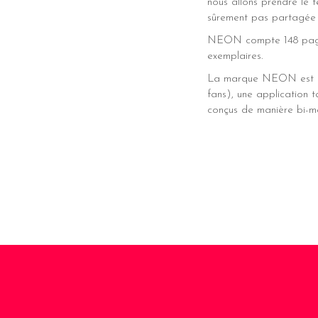
nous allons prendre le t
sûrement pas partagée pa
NEON compte 148 pages r
exemplaires.
La marque NEON est la
fans), une application ta
conçus de manière bi-mé