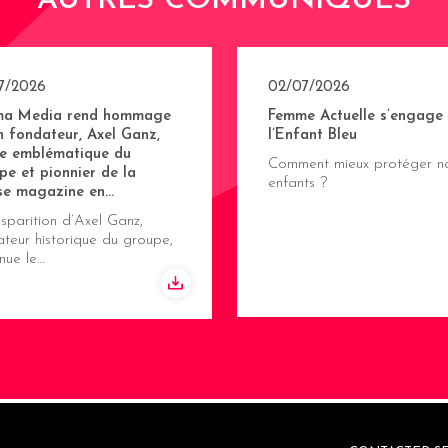
AUTRES COMMUNIQUÉS
7/2026
02/07/2026
ma Media rend hommage
Femme Actuelle s’engage
n fondateur, Axel Ganz,
l’Enfant Bleu
re emblématique du
Comment mieux protéger n
pe et pionnier de la
enfants ?
se magazine en…
sparition d’Axel Ganz,
teur historique du groupe,
nue le…