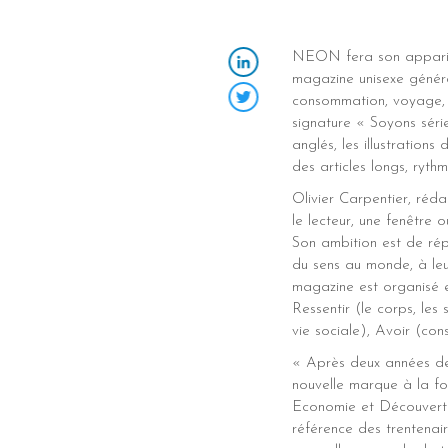
NEON fera son appariti
magazine unisexe générat
LinkedIn
consommation, voyage, 
signature « Soyons sérieu
Twitter
anglés, les illustratio
des articles longs, ryth
Olivier Carpentier, réd
le lecteur, une fenêtre 
Son ambition est de rép
du sens au monde, à leu
magazine est organisé en
Ressentir (le corps, les
vie sociale), Avoir (con
« Après deux années d
nouvelle marque à la fo
Economie et Découvert
référence des trentenai