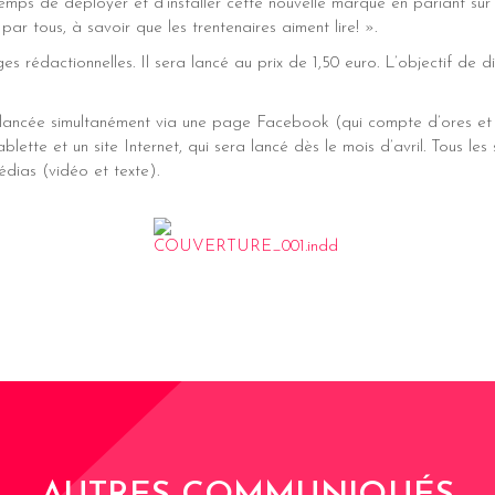
emps de déployer et d’installer cette nouvelle marque en pariant sur u
r tous, à savoir que les trentenaires aiment lire! ».
édactionnelles. Il sera lancé au prix de 1,50 euro. L’objectif de di
ncée simultanément via une page Facebook (qui compte d’ores et 
blette et un site Internet, qui sera lancé dès le mois d’avril. Tous les 
dias (vidéo et texte).