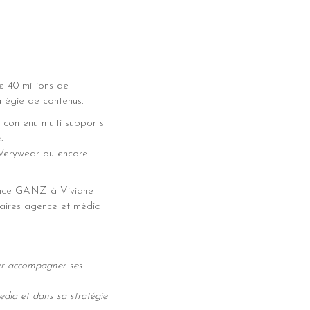
e 40 millions de
atégie de contenus.
 contenu multi supports
.
 Verywear ou encore
agence GANZ à Viviane
taires agence et média
our accompagner ses
edia et dans sa stratégie