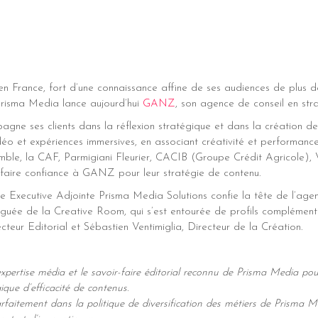
 en France, fort d’une connaissance affine de ses audiences de plus d
Prisma Media lance aujourd’hui
GANZ
, son agence de conseil en str
e ses clients dans la réflexion stratégique et dans la création de
 vidéo et expériences immersives, en associant créativité et performance
mble, la CAF, Parmigiani Fleurier, CACIB (Groupe Crédit Agricole),
faire confiance à GANZ pour leur stratégie de contenu.
ice Executive Adjointe Prisma Media Solutions confie la tête de l’
éguée de la Creative Room, qui s’est entourée de profils complémen
cteur Editorial et Sébastien Ventimiglia, Directeur de la Création.
xpertise média et le savoir-faire éditorial reconnu de Prisma Media p
ique d’efficacité de contenus.
arfaitement dans la politique de diversification des métiers de Prisma M