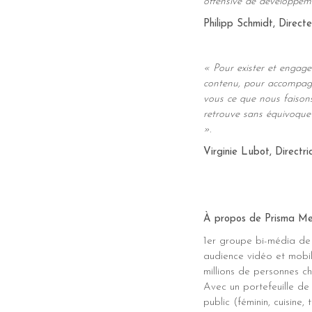
offensive de développem
Philipp Schmidt, Direct
« Pour exister et engage
contenu, pour accompagne
vous ce que nous faisons 
retrouve sans équivoqu
».
Virginie Lubot, Directr
À propos de Prisma M
1er groupe bi-média de 
audience vidéo et mobil
millions de personnes ch
Avec un portefeuille de
public (féminin, cuisine