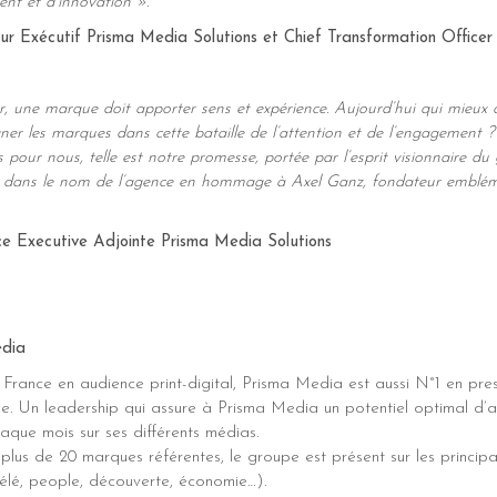
ent et d’innovation ».
eur Exécutif Prisma Media Solutions et Chief Transformation Office
r, une marque doit apporter sens et expérience. Aujourd’hui qui mieux q
r les marques dans cette bataille de l’attention et de l’engagement ?
pour nous, telle est notre promesse, portée par l’esprit visionnaire du 
e dans le nom de l’agence en hommage à Axel Ganz, fondateur emblé
ice Executive Adjointe Prisma Media Solutions
edia
France en audience print-digital, Prisma Media est aussi N°1 en pr
e. Un leadership qui assure à Prisma Media un potentiel optimal d’
aque mois sur ses différents médias.
 plus de 20 marques référentes, le groupe est présent sur les princi
, télé, people, découverte, économie…).