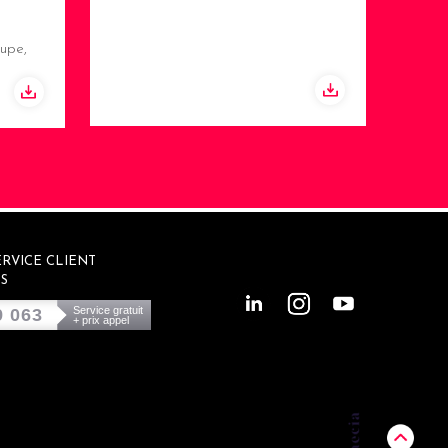
upe,
RVICE CLIENT
S
Service gratuit
9 063
+ prix appel