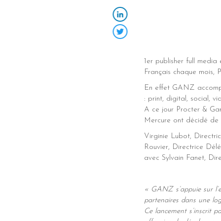
LinkedIn
Twitter
1er publisher full media
Français chaque mois, 
En effet GANZ accompagn
: print, digital, social,
A ce jour Procter & Ga
Mercure ont décidé de 
Virginie Lubot, Directr
Rouvier, Directrice Dél
avec Sylvain Fanet, Dire
« GANZ s’appuie sur l’e
partenaires dans une log
Ce lancement s’inscrit p