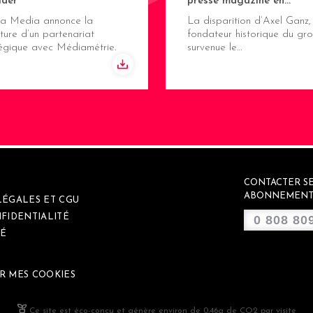
ider
presse magazine en…
ma Media annonce la
La disparition d’Axel Ganz,
ture d’un partenariat
fondateur historique du gro
tégique avec Médiamétrie.
survenue le…
CONTACTER SE
ABONNEMENT
LÉGALES ET CGU
FIDENTIALITÉ
0 808 80
É
R MES COOKIES
Ce site est éco-conçu et génère environ de 0,46g de CO2 par visite