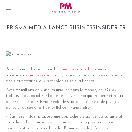
Skip
PRISMA MEDIA LANCE BUSINESSINSIDER.FR
to
content
dIn
er
Prisma Media lance aujourd’hui
businessinsider.fr
, la version
française de
businessinsider.com
, le premier site de news américain
dédié aux affaires, aux technologies et à la finance.
Avec 80 millions de visiteurs uniques dans le monde, et 40% du
trafic issu du Social Media, cette nouvelle marque va permettre au
pôle Premium de Prisma Media de s’adresser à une cible plus jeune,
active et avisée à fort potentiel communautaire.
« Business Insider propose une approche disruptive, percutante et
globale de l’économie avec un contenu à forte personnalité et
résolument orienté social media. Business Insider, c’est une