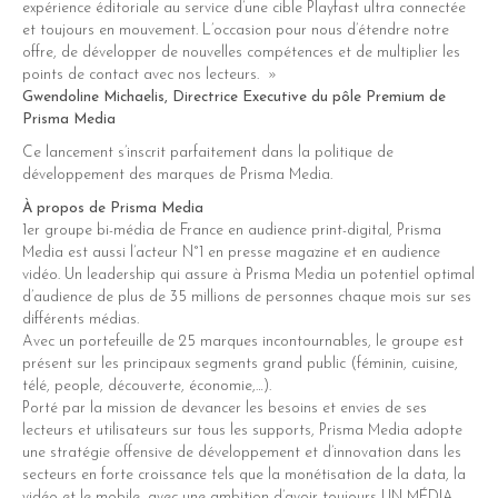
expérience éditoriale au service d’une cible Playfast ultra connectée
et toujours en mouvement. L’occasion pour nous d’étendre notre
offre, de développer de nouvelles compétences et de multiplier les
points de contact avec nos lecteurs. »
Gwendoline Michaelis, Directrice Executive du pôle Premium de
Prisma Media
Ce lancement s’inscrit parfaitement dans la politique de
développement des marques de Prisma Media.
À propos de Prisma Media
1er groupe bi-média de France en audience print-digital, Prisma
Media est aussi l’acteur N°1 en presse magazine et en audience
vidéo. Un leadership qui assure à Prisma Media un potentiel optimal
d’audience de plus de 35 millions de personnes chaque mois sur ses
différents médias.
Avec un portefeuille de 25 marques incontournables, le groupe est
présent sur les principaux segments grand public (féminin, cuisine,
télé, people, découverte, économie,…).
Porté par la mission de devancer les besoins et envies de ses
lecteurs et utilisateurs sur tous les supports, Prisma Media adopte
une stratégie offensive de développement et d’innovation dans les
secteurs en forte croissance tels que la monétisation de la data, la
vidéo et le mobile, avec une ambition d’avoir toujours UN MÉDIA