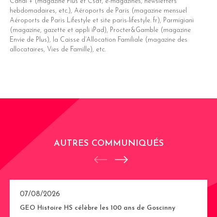
Canal + (magazine Plus et Csat, e-magazines, newsletters
hebdomadaires, etc.), Aéroports de Paris (magazine mensuel
Aéroports de Paris Lifestyle et site paris-lifestyle. fr), Parmigiani
(magazine, gazette et appli iPad), Procter&Gamble (magazine
Envie de Plus), la Caisse d’Allocation Familiale (magazine des
allocataires, Vies de Famille), etc.
AUTRES COMMUNIQUÉS
07/08/2026
GEO Histoire HS célèbre les 100 ans de Goscinny