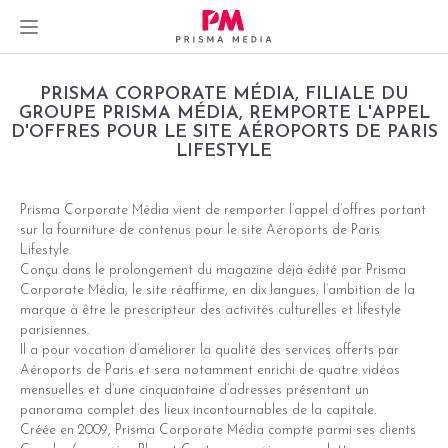
Skip
PRISMA CORPORATE MÉDIA, FILIALE DU
to
GROUPE PRISMA MÉDIA, REMPORTE L'APPEL
D'OFFRES POUR LE SITE AÉROPORTS DE PARIS
content
LIFESTYLE
Prisma Corporate Média vient de remporter l’appel d’offres portant
sur la fourniture de contenus pour le site Aéroports de Paris
dIn
Lifestyle.
Conçu dans le prolongement du magazine déjà édité par Prisma
er
Corporate Média, le site réaffirme, en dix langues, l’ambition de la
marque à être le prescripteur des activités culturelles et lifestyle
parisiennes.
Il a pour vocation d’améliorer la qualité des services offerts par
Aéroports de Paris et sera notamment enrichi de quatre vidéos
mensuelles et d’une cinquantaine d’adresses présentant un
panorama complet des lieux incontournables de la capitale.
Créée en 2009, Prisma Corporate Média compte parmi ses clients