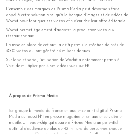
dIn
vidéos en ligne, ont signé un partenariat groupe en fin 2018.
L’ensemble des marques de Prisma Media peut désormais faire
er
appel à cette solution ainsi qu’à la banque d’images et de vidéos de
Wochit pour fabriquer ses vidéos afin d’enrichir leur offre éditoriale.
Wochit permet également d’adapter la production vidéo aux
réseaux sociaux.
La mise en place de cet outil a déjà permis la création de près de
3000 vidéos qui ont généré 54 millions de vues.
Sur le volet social, l’utilisation de Wochit a notamment permis à
Voici de multiplier par 4 ses vidéos vues sur FB.
À propos de Prisma Media
1er groupe bi-média de France en audience print-digital, Prisma
Media est aussi N°1 en presse magazine et en audience vidéo et
mobile. Un leadership qui assure à Prisma Media un potentiel
optimal d’audience de plus de 42 millions de personnes chaque