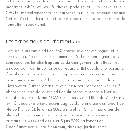
cette 2e édition, les deux photos gagnantes seront publiées dans le
magazine GEO, et les 15 clichés préférés du jury, dévoilés sur
GEO.fr, meteofrance.com et partagés sur leurs réseaux sociaux.
Cette sélection fera l’objet d’une exposition exceptionnelle à la
Fondation GoodPlanet.
LES EXPOSITIONS DE L’ÉDITION 2021
Lors de la première édition, 350 photos avaient été reçues, et le
jury avait eu à cœur de sélectionner les 15 clichés témoignant des
conséquences les plus frappantes du changement climatique, tout
en accordant de l’importance au regard artistique du photographe.
Ces photographies seront donc exposées à deux occasions ces
prochaines semaines. A l’occasion du Forum International de la
Météo et du Climat, amateurs et curieux pourront découvrir les 15
photos finalistes de la 1ère édition du concours photo « L’œil du
climat », du 14 au 17 mai 2022, sur le parvis de l’Hôtel de Ville (Paris,
Ier). Chaque photo sera accompagnée d’une analyse d’un expert de
Météo France. Et, le 16 mai 2022 entre 9h et 12h, un médiateur de
Météo-France commentera l’exposition, devant des élèves de
primaire. Le week-end des 4 et 5 juin 2022, la Fondation
GoodPlanet accueillera à son tour, dans ses jardins, cette