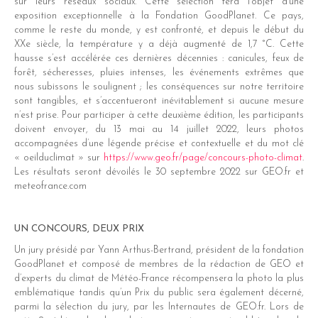
sur leurs réseaux sociaux. Cette sélection fera l’objet d’une
exposition exceptionnelle à la Fondation GoodPlanet. Ce pays,
comme le reste du monde, y est confronté, et depuis le début du
XXe siècle, la température y a déjà augmenté de 1,7 °C. Cette
hausse s’est accélérée ces dernières décennies : canicules, feux de
forêt, sécheresses, pluies intenses, les événements extrêmes que
nous subissons le soulignent ; les conséquences sur notre territoire
sont tangibles, et s’accentueront inévitablement si aucune mesure
n’est prise. Pour participer à cette deuxième édition, les participants
doivent envoyer, du 13 mai au 14 juillet 2022, leurs photos
accompagnées d’une légende précise et contextuelle et du mot clé
« oeilduclimat » sur
https://www.geo.fr/page/concours-photo-climat
.
Les résultats seront dévoilés le 30 septembre 2022 sur GEO.fr et
meteofrance.com
UN CONCOURS, DEUX PRIX
Un jury présidé par Yann Arthus-Bertrand, président de la fondation
GoodPlanet et composé de membres de la rédaction de GEO et
d’experts du climat de Météo-France récompensera la photo la plus
emblématique tandis qu’un Prix du public sera également décerné,
parmi la sélection du jury, par les Internautes de GEO.fr. Lors de