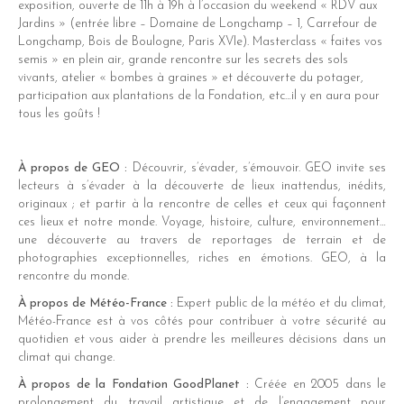
exposition, ouverte de 11h à 19h à l’occasion du weekend « RDV aux
Jardins » (entrée libre – Domaine de Longchamp – 1, Carrefour de
Longchamp, Bois de Boulogne, Paris XVIe). Masterclass « faites vos
semis » en plein air, grande rencontre sur les secrets des sols
vivants, atelier « bombes à graines » et découverte du potager,
participation aux plantations de la Fondation, etc…il y en aura pour
tous les goûts !
À propos de GEO :
Découvrir, s’évader, s’émouvoir. GEO invite ses
lecteurs à s’évader à la découverte de lieux inattendus, inédits,
originaux ; et partir à la rencontre de celles et ceux qui façonnent
ces lieux et notre monde. Voyage, histoire, culture, environnement…
une découverte au travers de reportages de terrain et de
photographies exceptionnelles, riches en émotions. GEO, à la
rencontre du monde.
À propos de Météo-France :
Expert public de la météo et du climat,
Météo-France est à vos côtés pour contribuer à votre sécurité au
quotidien et vous aider à prendre les meilleures décisions dans un
climat qui change.
À propos de la Fondation GoodPlanet :
Créée en 2005 dans le
prolongement du travail artistique et de l’engagement pour