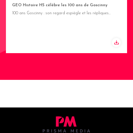
GEO Histoire HS célèbre les 100 ans de Goscinny
100 ans Goscinny : son regard espiègle et les répliques…