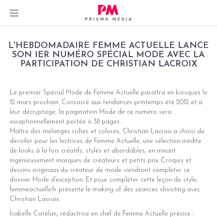
Skip
L'HEBDOMADAIRE FEMME ACTUELLE LANCE
to
SON 1ER NUMÉRO SPÉCIAL MODE AVEC LA
PARTICIPATION DE CHRISTIAN LACROIX
content
Le premier Spécial Mode de Femme Actuelle paraîtra en kiosques le
12 mars prochain. Consacré aux tendances printemps-été 2012 et à
dIn
leur décryptage, la pagination Mode de ce numéro sera
exceptionnellement portée à 38 pages.
er
Maître des mélanges riches et colorés, Christian Lacroix a choisi de
dévoiler pour les lectrices de Femme Actuelle, une sélection inédite
de looks à la fois créatifs, stylés et abordables, en mixant
ingénieusement marques de créateurs et petits prix. Croquis et
dessins originaux du créateur de mode viendront compléter ce
dossier Mode d’exception. Et pour compléter cette leçon de style,
femmeactuelle.fr présente le making of des séances shooting avec
Christian Lacroix.
Isabelle Catélan, rédactrice en chef de Femme Actuelle précise :