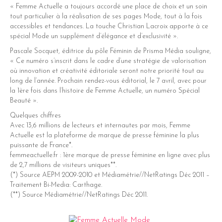
« Femme Actuelle a toujours accordé une place de choix et un soin
tout particulier à la réalisation de ses pages Mode, tout à la fois
accessibles et tendances. La touche Christian Lacroix apporte à ce
spécial Mode un supplément d’élégance et d’exclusivité ».
Pascale Socquet, éditrice du pôle Féminin de Prisma Média souligne,
« Ce numéro s’inscrit dans le cadre d’une stratégie de valorisation
où innovation et créativité éditoriale seront notre priorité tout au
long de l’année. Prochain rendez-vous éditorial, le 7 avril, avec pour
la 1ère fois dans l’histoire de Femme Actuelle, un numéro Spécial
Beauté ».
Quelques chiffres
Avec 13,6 millions de lecteurs et internautes par mois, Femme
Actuelle est la plateforme de marque de presse féminine la plus
puissante de France*.
femmeactuelle.fr : 1ère marque de presse féminine en ligne avec plus
de 2,7 millions de visiteurs uniques**.
(*) Source AEPM 2009-2010 et Médiamétrie//NetRatings Déc 2011 –
Traitement Bi-Media: Carthage.
(**) Source Médiamétrie//NetRatings Déc 2011.