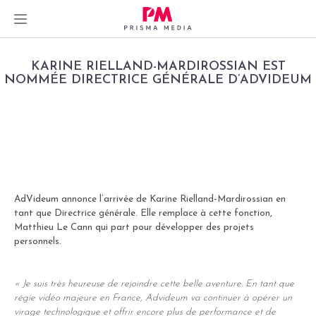
Skip
KARINE RIELLAND-MARDIROSSIAN EST
to
NOMMÉE DIRECTRICE GÉNÉRALE D’ADVIDEUM
content
dIn
er
AdVideum annonce l’arrivée de Karine Rielland-Mardirossian en
tant que Directrice générale. Elle remplace à cette fonction,
Matthieu Le Cann qui part pour développer des projets
personnels.
« Je suis très heureuse de rejoindre cette belle aventure. En tant que
régie vidéo majeure en France, Advideum va continuer à opérer un
virage technologique et offrir encore plus de performance et de