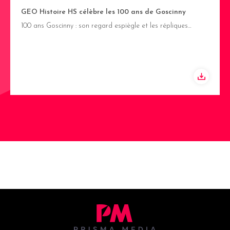
GEO Histoire HS célèbre les 100 ans de Goscinny
100 ans Goscinny : son regard espiègle et les répliques…