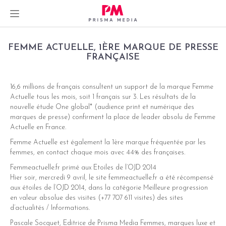
Skip
FEMME ACTUELLE, 1ÈRE MARQUE DE PRESSE
to
FRANÇAISE
content
16,6 millions de français consultent un support de la marque Femme
Actuelle tous les mois, soit 1 français sur 3. Les résultats de la
dIn
nouvelle étude One global* (audience print et numérique des
marques de presse) confirment la place de leader absolu de Femme
er
Actuelle en France.
Femme Actuelle est également la 1ère marque fréquentée par les
femmes, en contact chaque mois avec 44% des françaises.
Femmeactuelle.fr primé aux Etoiles de l’OJD 2014
Hier soir, mercredi 9 avril, le site femmeactuelle.fr a été récompensé
aux étoiles de l’OJD 2014, dans la catégorie Meilleure progression
en valeur absolue des visites (+77 707 611 visites) des sites
d’actualités / Informations.
Pascale Socquet, Editrice de Prisma Media Femmes, marques luxe et