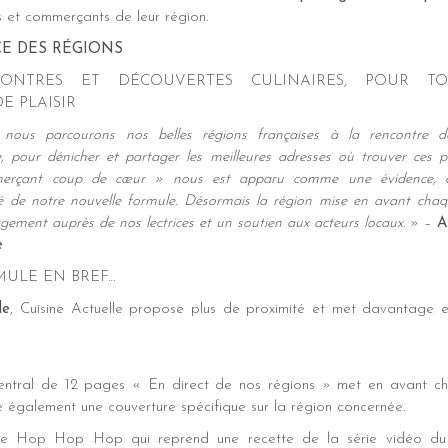
s et commerçants de leur région.
E DES RÉGIONS
ONTRES ET DÉCOUVERTES CULINAIRES, POUR T
E PLAISIR
nous parcourons nos belles régions françaises à la rencontre de
pour dénicher et partager les meilleures adresses où trouver ces pr
merçant coup de cœur » nous est apparu comme une évidence, da
é de notre nouvelle formule. Désormais la région mise en avant cha
ement auprès de nos lectrices et un soutien aux acteurs locaux.
» –
A
e
ULE EN BREF…
le
, Cuisine Actuelle propose plus de proximité et met davantage en
entral de 12 pages « En direct de nos régions » met en avant ch
ne également une couverture spécifique sur la région concernée.
que Hop Hop Hop qui reprend une recette de la série vidéo d