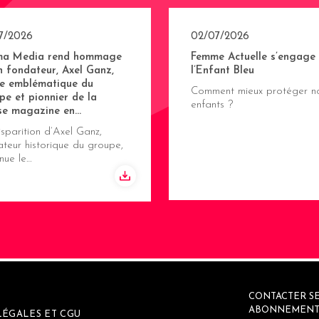
7/2026
02/07/2026
ma Media rend hommage
Femme Actuelle s’engage
n fondateur, Axel Ganz,
l’Enfant Bleu
re emblématique du
Comment mieux protéger n
pe et pionnier de la
enfants ?
se magazine en…
sparition d’Axel Ganz,
teur historique du groupe,
nue le…
CONTACTER SE
ABONNEMENT
LÉGALES ET CGU