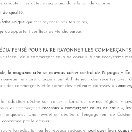
e à soutenir les acteurs régionaux dans le but de valoriser :
t de qualité,
r-faire unique
qui font rayonner nos territoires,
ge
qu’apportent ces lieux de vie chaleureux.
ÉDIA PENSÉ POUR FAIRE RAYONNER LES COMMERÇANTS
re un réseau de « commerçant coup de coeur » à son écosystème méd
ule,
le magazine crée un nouveau cahier central de 12 pages « En 
 nouveau territoire chaque mois. A l’intérieur, des recettes avec d
rir des commerçants et le carnet des meilleures adresses
« commerç
 la rédaction décline son cahier « En direct de nos régions » av
teurs et commerçants
reconnus « commerçant coups de cœur », les
 immanquables. Une newsletter, dédiée à l’engagement de Cuisine 
 concernée par le dossier.
 suivre la rédaction sur les réseaux sociaux et
partager leurs coups