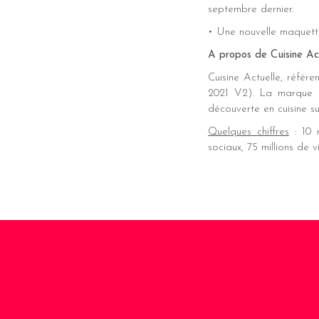
septembre dernier.
• Une nouvelle maquette 
A propos de Cuisine Ac
Cuisine Actuelle, référe
2021 V2). La marque d
découverte en cuisine su
Quelques chiffres
: 10 m
sociaux, 75 millions de v