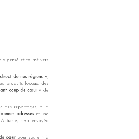
ia pensé et tourné vers
direct de nos régions »
,
es produits locaux, des
ant coup de cœur »
de
ec des reportages, à la
 bonnes adresses
et une
Actuelle, sera envoyée
 de cœur
pour soutenir à