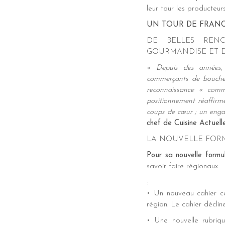
leur tour les producteur
UN TOUR DE FRANC
DE BELLES RENC
GOURMANDISE ET D
«
Depuis des années, 
commerçants de bouche, 
reconnaissance « com
positionnement réaffirm
coups de cœur ; un engag
chef de Cuisine Actuell
LA NOUVELLE FORM
Pour sa nouvelle formu
savoir-faire régionaux.
:
• Un nouveau cahier c
région. Le cahier décli
• Une nouvelle rubri