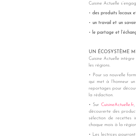
Cuisine Actuelle s’engag
•
des produits locaux e
•
un travail et un savoi
•
le partage et l’échan
UN ÉCOSYSTÈME M
Cuisine Actuelle intèg
les régions.
• Pour sa nouvelle form
qui met à l’honneur un
reportages pour découv
la rédaction.
• Sur
CuisineActuelle.fr
,
découverte des produc
sélection de recettes
chaque mois à la région
• Les lectrices pourront