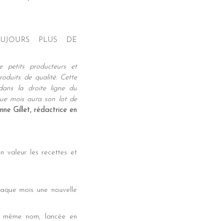
OUJOURS PLUS DE
 petits producteurs et
oduits de qualité. Cette
ns la droite ligne du
que mois aura son lot de
nne Gillet, rédactrice en
 valeur les recettes et
aque mois une nouvelle
u même nom, lancée en