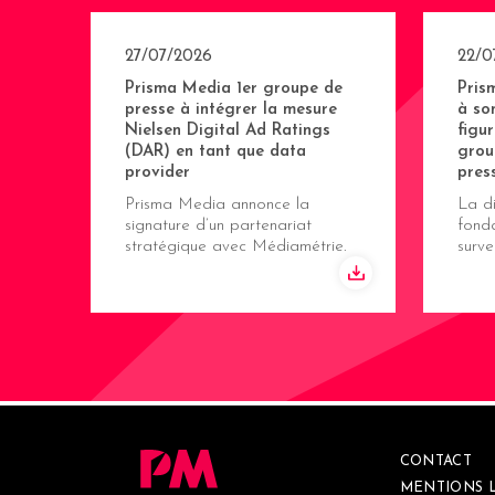
27/07/2026
22/0
Prisma Media 1er groupe de
Pris
presse à intégrer la mesure
à so
Nielsen Digital Ad Ratings
figu
(DAR) en tant que data
grou
provider
pres
Prisma Media annonce la
La di
signature d’un partenariat
fonda
stratégique avec Médiamétrie.
surve
CONTACT
MENTIONS 