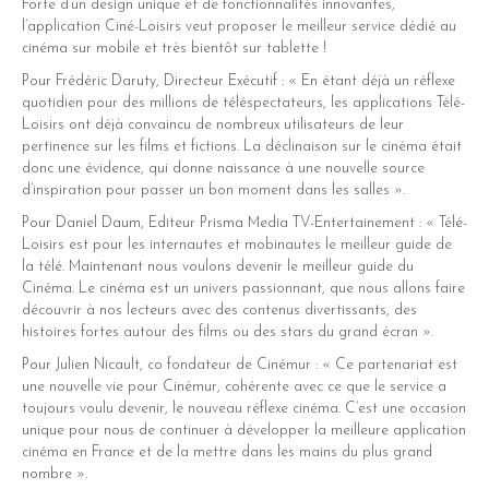
Forte d’un design unique et de fonctionnalités innovantes,
l’application Ciné-Loisirs veut proposer le meilleur service dédié au
cinéma sur mobile et très bientôt sur tablette !
Pour Frédéric Daruty, Directeur Exécutif : « En étant déjà un réflexe
quotidien pour des millions de téléspectateurs, les applications Télé-
Loisirs ont déjà convaincu de nombreux utilisateurs de leur
pertinence sur les films et fictions. La déclinaison sur le cinéma était
donc une évidence, qui donne naissance à une nouvelle source
d’inspiration pour passer un bon moment dans les salles ».
Pour Daniel Daum, Editeur Prisma Media TV-Entertainement : « Télé-
Loisirs est pour les internautes et mobinautes le meilleur guide de
la télé. Maintenant nous voulons devenir le meilleur guide du
Cinéma. Le cinéma est un univers passionnant, que nous allons faire
découvrir à nos lecteurs avec des contenus divertissants, des
histoires fortes autour des films ou des stars du grand écran ».
Pour Julien Nicault, co fondateur de Cinémur : « Ce partenariat est
une nouvelle vie pour Cinémur, cohérente avec ce que le service a
toujours voulu devenir, le nouveau réflexe cinéma. C’est une occasion
unique pour nous de continuer à développer la meilleure application
cinéma en France et de la mettre dans les mains du plus grand
nombre ».