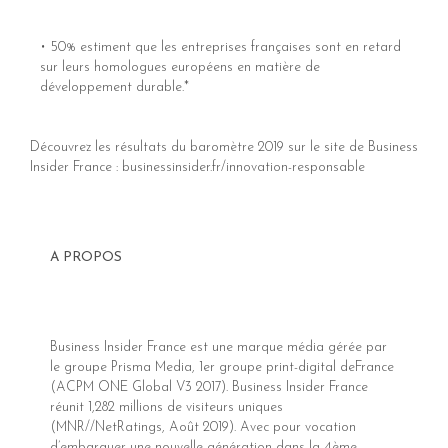
•
50% estiment que les entreprises françaises sont en retard
sur leurs homologues européens en matière de
développement durable.*
Découvrez les résultats du baromètre 2019 sur le site de Business
Insider France : businessinsider.fr/innovation-responsable
A PROPOS
Business Insider France est une marque média gérée par
le groupe Prisma Media, 1er groupe print-digital deFrance
(ACPM ONE Global V3 2017). Business Insider France
réunit 1,282 millions de visiteurs uniques
(MNR//NetRatings, Août 2019). Avec pour vocation
d’embarquer une nouvelle génération dans la 4ème