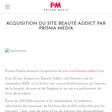
Skip
ACQUISITION DU SITE BEAUTÉ-ADDICT PAR
to
PRISMA MEDIA
content
dIn
er
Prisma Media annonce l’acquisition du site
www.beaute-addict.com
.
Avec 10 ans d’expertise, Beauté Addict, site féminin créé en
septembre 2006, est à la fois une source d’informations sur l’univers
de la beauté, du soin et de l’hygiène et un service performant de
tests de produits.
Parmi les 200 000 inscrites à la communauté, la rédaction
sélectionne des testeuses en fonction des profils recherchés par les
marques (âge, type de peau et/ou de cheveux, lieu géographique,