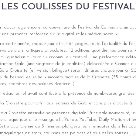
LES COULISSES DU FESTIVAL
er, davantage encore, sa couverture du Festival de Cannes via un qu
ia une présence renforcée sur le digital et les médias sociaux.
a cette année, chaque jour et sur 64 pages, toute l’actualité du Fes
iews de stars, critiques, anecdotes… 12 éditions quotidiennes pour retr
 du quotidien aujourd’hui reconnu du Festival. Une performance édito
édaction Gala (une vingtaine de journalistes) délocalisée à Cannes d
la Croisette (en version bilingue) seront diffusés chaque jour à 15.
s du Festival et les lieux incontournables de la Croisette (35 points de
ères, chambres des palaces Barrière…).
nt rédactionnel avait contribué à la présence de nombreuses grandes
a Croisette pour offrir aux lecteurs de Gala encore plus d’accès à l’i
la Croisette intensifie sa présence digitale. Principale nouveauté, l
ée chaque jour à 13 h sur gala.fr, Yahoo, YouTube, Daily Motion et le
tte quotidienne de 3 minutes, plongera les internautes dans les couli
 maquillages de stars, coulisses des palaces et plus belles soirées… 