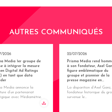
AUTRES COMMUNIQUÉS
7/2026
22/07/2026
ma Media 1er groupe de
Prisma Media rend homm
se à intégrer la mesure
à son fondateur, Axel Gan
sen Digital Ad Ratings
figure emblématique du
) en tant que data
groupe et pionnier de la
ider
presse magazine en…
ma Media annonce la
La disparition d’Axel Ganz,
ture d’un partenariat
fondateur historique du gro
tégique avec Médiamétrie.
survenue le…