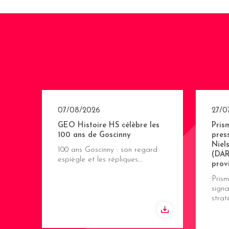
07/08/2026
27/0
GEO Histoire HS célèbre les
Pris
100 ans de Goscinny
pres
Niel
100 ans Goscinny : son regard
(DAR
espiègle et les répliques…
prov
Pris
signa
stra