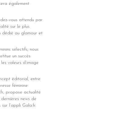
 sera également
endez-vous attendu par
lité sur le plus
en dédié au glamour et
nins sélectifs, nous
stitue un succès
 les valeurs d’image
ncept éditorial, entre
presse féminine
.fr, propose actualité
s dernières news de
ur l’appli Gala.fr.