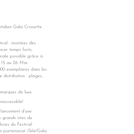
otidien Gala Croisette
tival : montées des
acer temps forts,
riale possible grâce à
u 15 au 26 Mai.
000 exemplaires dans les
 distribution : plages,
 marques de luxe.
naccessible!
e lancement d’une
s grands sites du
sses du Festival :
Un partenariat iTélé/Gala