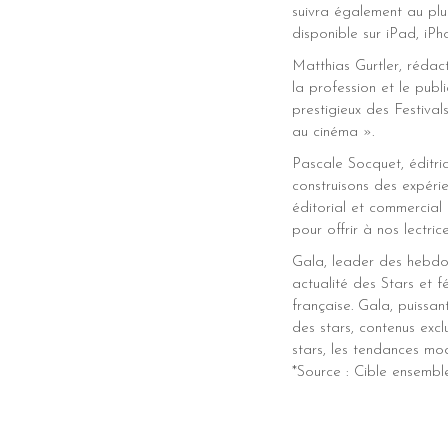
suivra également au plu
disponible sur iPad, iPho
Matthias Gurtler, rédac
la profession et le publ
prestigieux des Festiva
au cinéma ».
Pascale Socquet, éditri
construisons des expéri
éditorial et commercial 
pour offrir à nos lectric
Gala, leader des hebdos 
actualité des Stars et 
française. Gala, puissan
des stars, contenus excl
stars, les tendances mod
*Source : Cible ensemb