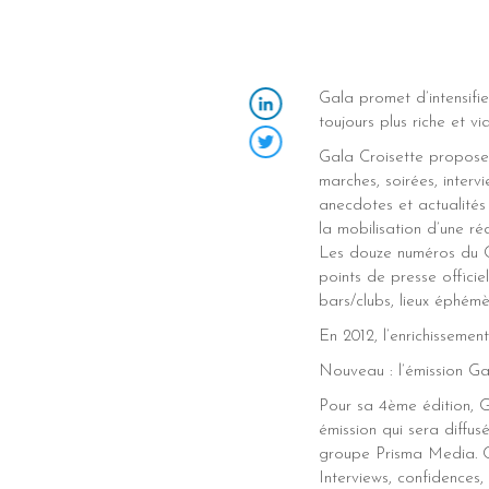
Gala promet d’intensifi
toujours plus riche et v
LinkedIn
Gala Croisette proposer
Twitter
marches, soirées, interv
anecdotes et actualités
la mobilisation d’une r
Les douze numéros du Ga
points de presse officiel
bars/clubs, lieux éphém
En 2012, l’enrichisseme
Nouveau : l’émission Gal
Pour sa 4ème édition, Ga
émission qui sera diffus
groupe Prisma Media. Ce
Interviews, confidences,