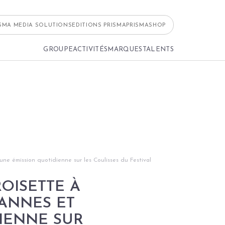
ISMA MEDIA SOLUTIONS
EDITIONS PRISMA
PRISMASHOP
GROUPE
ACTIVITÉS
MARQUES
TALENTS
une émission quotidienne sur les Coulisses du Festival
OISETTE À
CANNES ET
DIENNE SUR