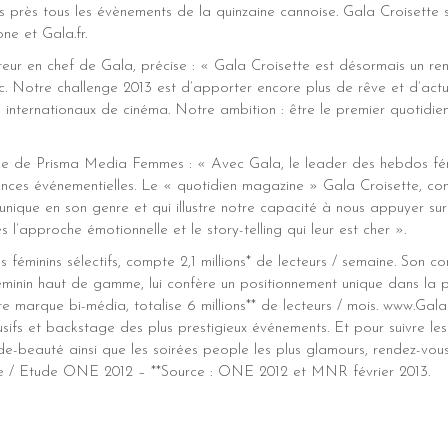
s près tous les évènements de la quinzaine cannoise. Gala Croisette
ne et Gala.fr.
teur en chef de Gala, précise : « Gala Croisette est désormais un r
ic. Notre challenge 2013 est d’apporter encore plus de rêve et d’actua
ls internationaux de cinéma. Notre ambition : être le premier quotidi
ce de Prisma Media Femmes : « Avec Gala, le leader des hebdos fémi
ences événementielles. Le « quotidien magazine » Gala Croisette, con
unique en son genre et qui illustre notre capacité à nous appuyer sur
es l’approche émotionnelle et le story-telling qui leur est cher ».
féminins sélectifs, compte 2,1 millions* de lecteurs / semaine. Son co
féminin haut de gamme, lui confère un positionnement unique dans la 
te marque bi-média, totalise 6 millions** de lecteurs / mois. www.Gala
usifs et backstage des plus prestigieux événements. Et pour suivre le
e-beauté ainsi que les soirées people les plus glamours, rendez-vous s
le / Etude ONE 2012 – **Source : ONE 2012 et MNR février 2013.