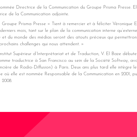
nommée Directrice de la Communication du Groupe Prisma Presse. Ell
rice de la Communication adjointe.
u Groupe Prisma Presse « Tient à remercier et à féliciter Véronique E
derniers mois, tant sur le plan de la communication interne qu’externe.
 et du monde des médias seront des atouts précieux qui permettron
prochains challenges qui nous attendent. »
Institut Supérieur d’Interprétariat et de Traduction, V. El Baze début
omme traductrice à San Francisco au sein de la Société Softway, ava
ancière de Radio-Diffusion) à Paris. Deux ans plus tard elle intègre 
e où elle est nommée Responsable de la Communication en 2001, puis
 2008.