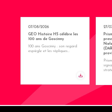
07/08/2026
27/0
GEO Histoire HS célèbre les
Pris
100 ans de Goscinny
pres
Niel
100 ans Goscinny : son regard
(DAR
espiègle et les répliques…
prov
Pris
signa
stra