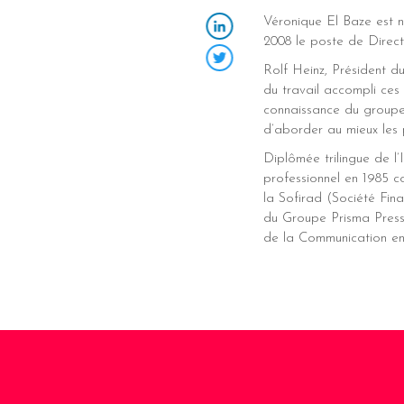
Véronique El Baze est 
2008 le poste de Direct
LinkedIn
Rolf Heinz, Président d
Twitter
du travail accompli ces 
connaissance du groupe
d’aborder au mieux les 
Diplômée trilingue de l’
professionnel en 1985 c
la Sofirad (Société Fin
du Groupe Prisma Press
de la Communication en