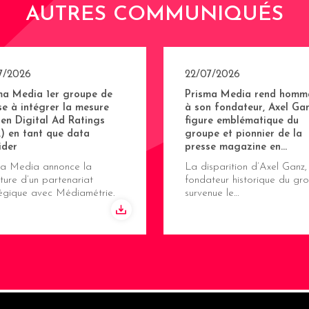
AUTRES COMMUNIQUÉS
7/2026
22/07/2026
ma Media 1er groupe de
Prisma Media rend homm
se à intégrer la mesure
à son fondateur, Axel Gan
sen Digital Ad Ratings
figure emblématique du
) en tant que data
groupe et pionnier de la
ider
presse magazine en…
ma Media annonce la
La disparition d’Axel Ganz,
ture d’un partenariat
fondateur historique du gro
tégique avec Médiamétrie.
survenue le…