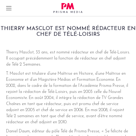
Skip
THIERRY MASCLOT EST NOMMÉ RÉDACTEUR EN
to
CHEF DE TÉLÉ-LOISIRS
content
Thierry Masclot, 33 ans, est nommé rédacteur en chef de Télé-Loisirs.
Il occupait précédemment la fonction de rédacteur en chef adjoint
dIn
de Télé 2 Semaines.
T. Masclot est titulaire d’une Maîtrise en Histoire, d’une Maîtrise en
er
Economie et d’un Magistère Médias et Formation Economie. En
2002, dans le cadre de la formation de l’Académie Prisma Presse, il
rejoint la rédaction de Télé-Loisirs, puis en 2003 celle du Nouvel
Economiste. En août 2004, il intègre la rédaction de TV Grandes
Chaînes en tant que rédacteur, puis est promu chef de service
adjoint en 2005 et chef de service en 2006. En mai 2008, il rejoint
Télé 2 semaines en tant que chef de service, avant d’être nommé
rédacteur en chef adjoint en 2010.
Daniel Daum, éditeur du pôle Télé de Prisma Presse, « Se félicite de