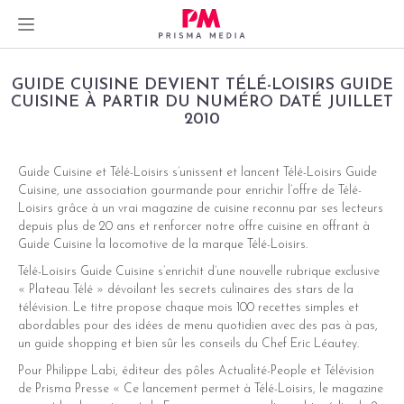
Skip
GUIDE CUISINE DEVIENT TÉLÉ-LOISIRS GUIDE
to
CUISINE À PARTIR DU NUMÉRO DATÉ JUILLET
2010
content
Guide Cuisine et Télé-Loisirs s’unissent et lancent Télé-Loisirs Guide
Cuisine, une association gourmande pour enrichir l’offre de Télé-
dIn
Loisirs grâce à un vrai magazine de cuisine reconnu par ses lecteurs
depuis plus de 20 ans et renforcer notre offre cuisine en offrant à
er
Guide Cuisine la locomotive de la marque Télé-Loisirs.
Télé-Loisirs Guide Cuisine s’enrichit d’une nouvelle rubrique exclusive
« Plateau Télé » dévoilant les secrets culinaires des stars de la
télévision. Le titre propose chaque mois 100 recettes simples et
abordables pour des idées de menu quotidien avec des pas à pas,
un guide shopping et bien sûr les conseils du Chef Eric Léautey.
Pour Philippe Labi, éditeur des pôles Actualité-People et Télévision
de Prisma Presse « Ce lancement permet à Télé-Loisirs, le magazine