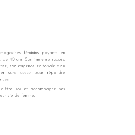
magazines féminins payants en
us de 40 ans. Son immense succès,
ise, son exigence éditoriale ainsi
ler sans cesse pour répondre
ices.
 d’être soi et accompagne ses
leur vie de femme.