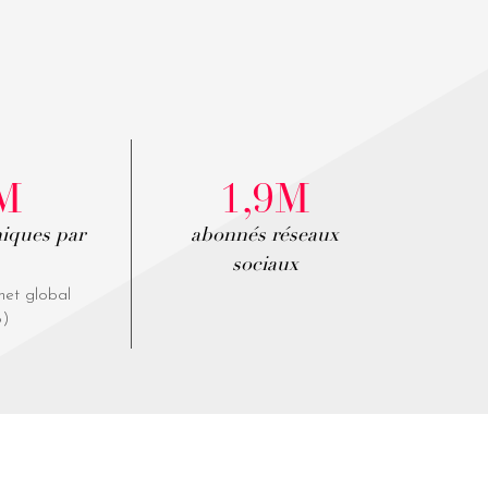
6M
1,9M
niques par
abonnés réseaux
sociaux
net global
6)