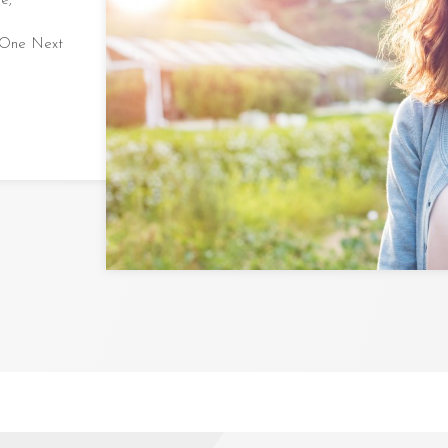
e,
 One Next