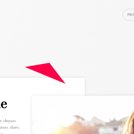
PR
le
e depuis
aises dans