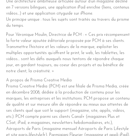
Une architecture ambitieuse articulée autour d’un magazine décliné
en 7 versions bilingues, une application iPad enrichie (liens, contenus
vidéos…) et une application cityguide sur iPhone.
Un principe unique : tous les sujets sont traités au travers du prisme
du temps.
Pour Véronique Moulin, Directrice de PCM : « Ces prix récompensent
la forte valeur ajoutée éditoriale proposée par PCM à ses clients.
Transmettre l’histoire et les valeurs de la marque, exploiter les
multiples opportunités qu’offrent le print, le web, les tablettes, les
vidéos… sont les défis auxquels nous tentons de répondre chaque
jour, en gardant toujours, au coeur des projets et au bénéfice de
notre client, la créativité. »
A propos de Prisma Creative Media
Prisma Creative Media (PCM) est une filiale de Prisma Media, créée
en décembre 2008, dédiée à la production de contenu pour les
marques, les entreprises et les institutions. PCM propose un contenu
de qualité et sur mesure afin de répondre au mieux aux attentes de
ses clients quel que soit le support (magazine, site, applis, vidéos,
etc.). PCM compte parmi ses clients Canal+ (magazines Plus et
CSat, iPad, e-magazines, newsletters hebdomadaires, etc.),
Aéroports de Paris (magazine mensuel Aéroports de Paris Lifestyle
et site paris-lifestyle.fr), Parmigiani Fleurier (magazine et appli iPad),