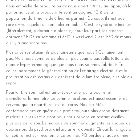
dIn
modernes considèrent souvent le sommeil comme un adversaire qui
nous empêche de produire ou de nous divertir. Ainsi, au Japon, où la
er
performance et la productivité sont un dogme, 40 % de la
population dort moins de 6 heures par nuit. Du coup, il n’est pas
rare d’y voir quelqu’un somnoler en public. C’est le syndrome inemuri
(littéralement, « dormir sur place »). Pour leur part, les Français
dorment 7 h 05 en semaine et 8h10 le week-end. C’est 1h30 de moins
qu’il y a cinquante ans.
Nos ancêtres étaient-ils plus fainéants que nous ? Certainement
pas. Mais nous sommes de plus en plus soumis aux sollicitations du
monde hypertechnologique que nous nous sommes fabriqué. En
cause, notamment, la généralisation de l’éclairage électrique et la
prolifération des écrans qui génèrent de la lumière bleue, nuisible au
repos.
Pourtant, le sommeil est un précieux allié, qui a pour effet
d’améliorer la mémoire. Le sommeil profond est aussi essentiel au
cerveau que la nourriture l’est au corps. Nos sociétés
contemporaines en quête d’un profit toujours plus grand devraient
méditer sur les vertus dont nous nous privons en restant éveillés
plus que de raison. Le manque de sommeil augmente les risques de
dépression, de psychose, d’infarctus et d’obésité. Eh oui, la fatigue a
un coût direct sur l’économie. La part du PIB perdue chaque année