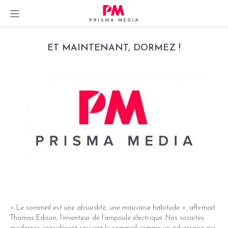
Skip
ET MAINTENANT, DORMEZ !
to
content
« Le sommeil est une absurdité, une mauvaise habitude », affirmait
Thomas Edison, l’inventeur de l’ampoule électrique. Nos sociétés