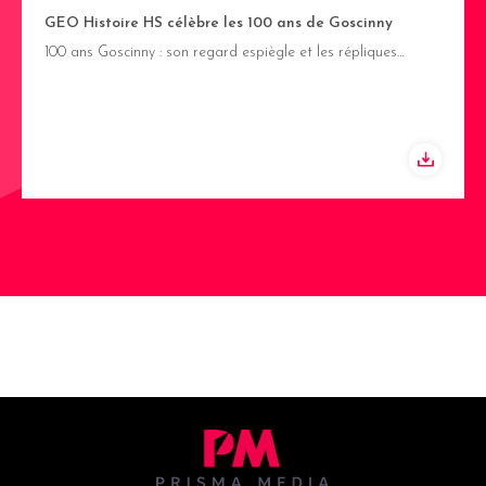
GEO Histoire HS célèbre les 100 ans de Goscinny
100 ans Goscinny : son regard espiègle et les répliques…