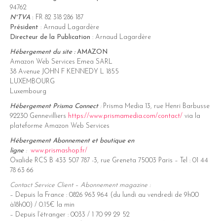
94762
N°TVA
:
FR 82 318 286 187
Président
: Arnaud Lagardère
Directeur de la Publication
: Arnaud Lagardère
Hébergement du site :
AMAZON
Amazon Web Services Emea SARL
38 Avenue JOHN F KENNEDY L 1855
LUXEMBOURG
Luxembourg
Hébergement Prisma Connect
:
Prisma Media 13, rue Henri Barbusse
92230 Gennevilliers
https://www.prismamedia.com/contact/
via la
plateforme Amazon Web Services
Hébergement Abonnement et boutique en
ligne
:
www.prismashop.fr/
Oxalide RCS B 433 507 787 -3, rue Greneta 75003 Paris – Tel : 01 44
78 63 66
Contact Service Client – Abonnement magazine :
– Depuis la France : 0826 963 964 (du lundi au vendredi de 9h00
à18h00) / 0.15€ la min
– Depuis l’étranger : 0033 / 1 70 99 29 52