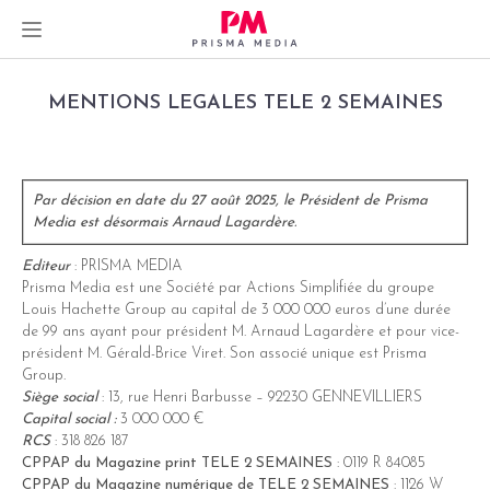
Skip
MENTIONS LEGALES TELE 2 SEMAINES
to
content
Par décision en date du 27 août 2025, le Président de Prisma
Media est désormais Arnaud Lagardère.
Editeur
: PRISMA MEDIA
Prisma Media est une Société par Actions Simplifiée du groupe
Louis Hachette Group au capital de 3 000 000 euros d’une durée
de 99 ans
ayant pour président M. Arnaud Lagardère et pour vice-
président M. Gérald-Brice Viret.
Son associé unique est Prisma
Group.
Siège social
: 13, rue Henri Barbusse – 92230 GENNEVILLIERS
Capital social :
3 000 000 €
RCS
: 318 826 187
CPPAP
du Magazine print TELE 2 SEMAINES
: 0119 R 84085
CPPAP du Magazine numérique de TELE 2 SEMAINES
: 1126 W