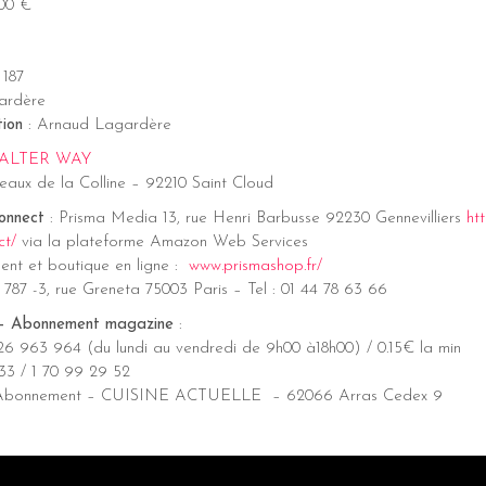
00 €
 187
ardère
tion
: Arnaud Lagardère
ALTER WAY
eaux de la Colline – 92210 Saint Cloud
onnect
: Prisma Media 13, rue Henri Barbusse 92230 Gennevilliers
ht
ct/
via la plateforme Amazon Web Services
t et boutique en ligne :
www.prismashop.fr/
87 -3, rue Greneta 75003 Paris – Tel : 01 44 78 63 66
t – Abonnement magazine
:
26 963 964 (du lundi au vendredi de 9h00 à18h00) / 0.15€ la min
033 / 1 70 99 29 52
ice Abonnement – CUISINE ACTUELLE – 62066 Arras Cedex 9