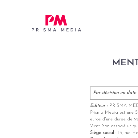
Skip
MENT
to
content
Par décision en date
Editeur
: PRISMA ME
Prisma Media est une S
euros d’une durée de 
Viret.
Son associé uniqu
Siège social
: 13, rue