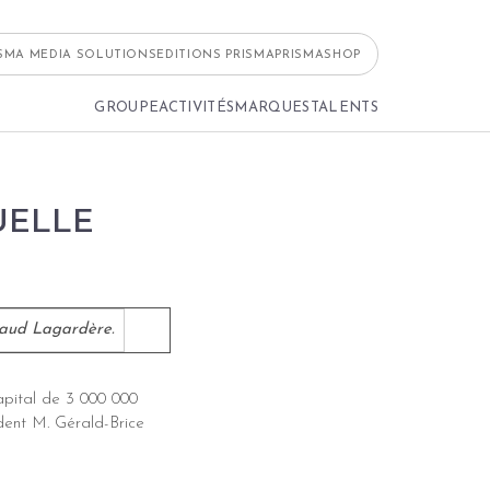
ISMA MEDIA SOLUTIONS
EDITIONS PRISMA
PRISMASHOP
GROUPE
ACTIVITÉS
MARQUES
TALENTS
UELLE
naud Lagardère.
apital de 3 000 000
dent M. Gérald-Brice