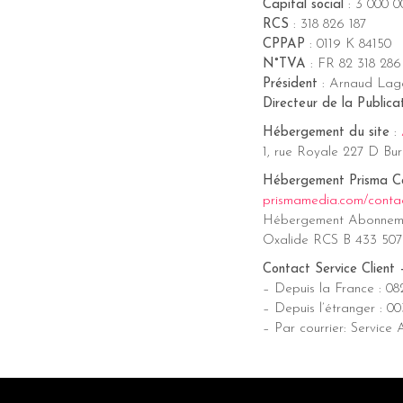
Capital social
: 3 000 0
RCS
: 318 826 187
CPPAP
: 0119 K 84150
N°TVA
: FR 82 318 286
Président
: Arnaud Lag
Directeur de la Publica
Hébergement du site
:
1, rue Royale 227 D Bur
Hébergement Prisma C
prismamedia.com/conta
Hébergement Abonnemen
Oxalide RCS B 433 507 7
Contact Service Clien
– Depuis la France : 08
– Depuis l’étranger : 0
– Par courrier: Serv