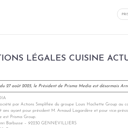
PR
IONS LÉGALES CUISINE ACT
 du 27 août 2025, le Président de Prisma Media est désormais Ar
DIA
ociété par Actions Simplifiée du groupe Louis Hachette Group au c
99 ans
ayant pour président M. Arnaud Lagardère et pour vice-prési
e est Prisma Group.
 Henri Barbusse – 92230 GENNEVILLIERS