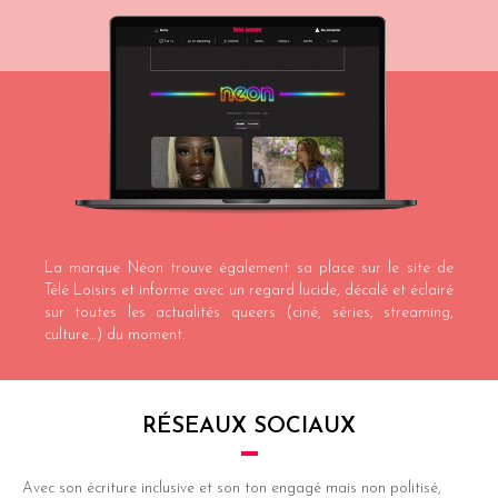
La marque Néon trouve également sa place sur
le site de
Télé Loisirs
et informe avec un regard lucide, décalé et éclairé
sur toutes les actualités queers (ciné, séries, streaming,
culture…) du moment.
RÉSEAUX SOCIAUX
Avec son écriture inclusive et son ton engagé mais non politisé,