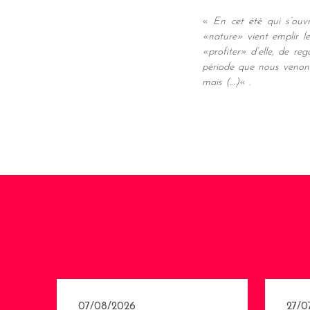
«
En cet été qui s’ouvr
«nature» vient emplir le
«profiter» d’elle, de re
période que nous venons d
mais (…)
« .
07/08/2026
27/0