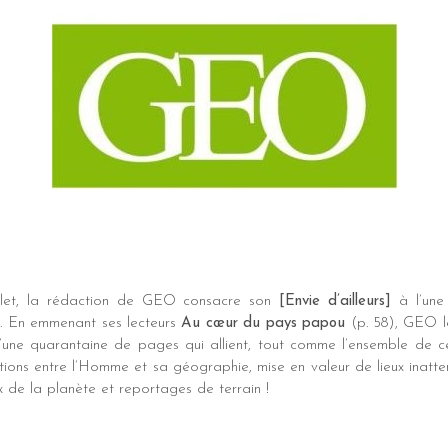
llet, la rédaction de GEO consacre son
[Envie d’ailleurs]
à l’une 
e. En emmenant ses lecteurs
Au cœur du pays papou
(p. 58), GEO le
’une quarantaine de pages qui allient, tout comme l’ensemble de c
ions entre l’Homme et sa géographie, mise en valeur de lieux inattend
 de la planète et reportages de terrain !