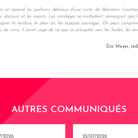
e et répand les parfums délicieux d’une sorte de libération (sanitai
s discours et les esprits. Les sondages se multiplient annonçant que 
gagner la verdure, le plein air, les espaces sauvages. On peut comprend
e vivre, il serait sage de ne pas se précipiter vers les foules, les av
Eric Meyer, ré
AUTRES COMMUNIQUÉS
7/2026
22/07/2026