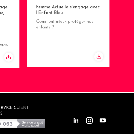
age
Femme Actuelle s’engage avec
z,
l’Enfant Bleu
Comment mieux protéger nos
enfants ?
upe,
RVICE CLIENT
S
Service gratuit
9 063
+ prix appel