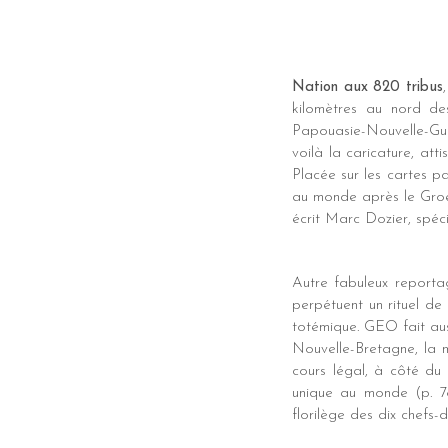
Nation aux 820 tribus
kilomètres au nord des
Papouasie-Nouvelle-Guin
voilà la caricature, att
Placée sur les cartes pa
au monde après le Groen
écrit Marc Dozier, spéc
Autre fabuleux reporta
perpétuent un rituel d
totémique. GEO fait aus
Nouvelle-Bretagne, la 
cours légal, à côté du 
unique au monde (p. 7
florilège des dix chefs-