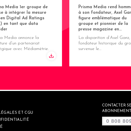
ma Media 1er groupe de
Prisma Media rend homm
se à intégrer la mesure
à son fondateur, Axel Gan
sen Digital Ad Ratings
figure emblématique du
) en tant que data
groupe et pionnier de la
ider
presse magazine en…
ma Media annonce la
La disparition d’Axel Ganz,
ture d’un partenariat
fondateur historique du gro
tégique avec Médiamétrie.
survenue le…
CONTACTER SE
ABONNEMENT
LÉGALES ET CGU
FIDENTIALITÉ
0 808 80
É