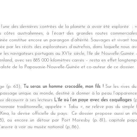
, l’une des dernières contrées de la planète à avoir été explorée 
 côtes australiennes, à l’écart des grandes routes commerciales
ée constitue encore un parangon d’altérité. Sauvages et vivant touj
isée par les récits des explorateurs d’autrefois, dans laquelle nous 
r les navigateurs portugais au XVIe siècle, l’île de Nouvelle-Guinée
land, avec ses 885 000 kilomètres carrés – resta en effet longtemps u
ialiste de la Papouasie-Nouvelle-Guinée et co-auteur de ce dossier.
ge (p. 63),
Tu seras un homme crocodile, mon fils !
Sur les rives du
e passage unique au monde, destiné à donner à la peau l’apparence 
si découvrir à ses lecteurs
L’île où l’on paye avec des coquillages
(p
monnaie traditionnelle, appelée « Tabu », ne relève pas du simple f
Kina, la devise officielle du pays. Ce dossier propose aussi un ét
8), ou encore un détour par Port Moresby (p. 81), capitale papou
d’œuvre à voir au musée national (p. 86).