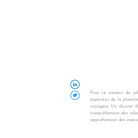
Pour ce numéro de jui
LinkedIn
explorées de la planèt
Twitter
voyageur. Un dossier d
compréhension des relat
appréhension des enjeux