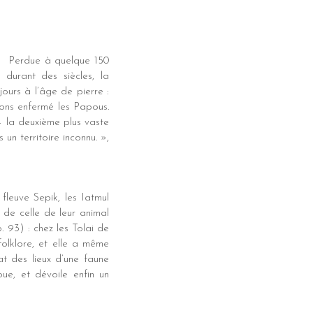
: « Perdue à quelque 150
 durant des siècles, la
ours à l’âge de pierre :
avons enfermé les Papous.
 – la deuxième plus vaste
n territoire inconnu. »,
 fleuve Sepik, les Iatmul
de celle de leur animal
. 93) : chez les Tolai de
olklore, et elle a même
at des lieux d’une faune
e, et dévoile enfin un