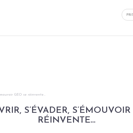
PR
’émouvoir GEO se réinvente…
RIR, S’ÉVADER, S’ÉMOUVOIR
RÉINVENTE…