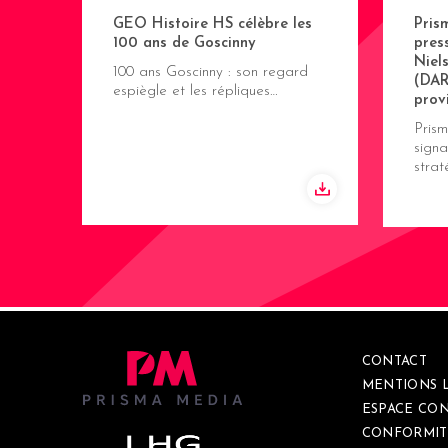
GEO Histoire HS célèbre les
Pris
100 ans de Goscinny
pres
Niel
100 ans Goscinny : son regard
(DAR
espiègle et les répliques…
prov
Pris
signa
stra
CONTACT
MENTIONS 
ESPACE CON
CONFORMIT