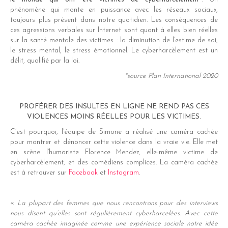
dIn
phénomène qui monte en puissance avec les réseaux sociaux,
toujours plus présent dans notre quotidien. Les conséquences de
er
ces agressions verbales sur Internet sont quant à elles bien réelles
sur la santé mentale des victimes : la diminution de l’estime de soi,
le stress mental, le stress émotionnel. Le cyberharcèlement est un
délit, qualifié par la loi.
*source Plan International 2020
PROFÉRER DES INSULTES EN LIGNE NE REND PAS CES
VIOLENCES MOINS RÉELLES POUR LES VICTIMES.
C’est pourquoi, l’équipe de Simone a réalisé une caméra cachée
pour montrer et dénoncer cette violence dans la vraie vie. Elle met
en scène l’humoriste Florence Mendez, elle-même victime de
cyberharcèlement, et des comédiens complices. La caméra cachée
est à retrouver sur
Facebook
et
Instagram
.
«
La plupart des femmes que nous rencontrons pour des interviews
nous disent qu’elles sont régulièrement cyberharcelées. Avec cette
caméra cachée imaginée comme une expérience sociale notre idée