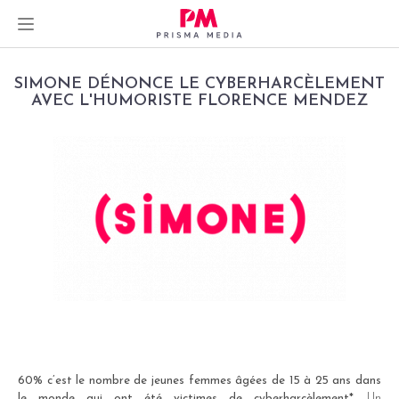
Skip
SIMONE DÉNONCE LE CYBERHARCÈLEMENT
to
AVEC L'HUMORISTE FLORENCE MENDEZ
content
60% c’est le nombre de jeunes femmes âgées de 15 à 25 ans dans
le monde qui ont été victimes de cyberharcèlement*
. Un