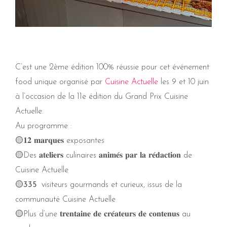
C’est une 2ème édition 100% réussie pour cet événement
food unique organisé par
Cuisine Actuelle
les 9 et 10 juin
à l’occasion de la 11e édition du Grand Prix Cuisine
Actuelle.
Au programme :
🟡𝟏𝟐 𝐦𝐚𝐫𝐪𝐮𝐞𝐬 exposantes
🟡Des 𝐚𝐭𝐞𝐥𝐢𝐞𝐫𝐬 culinaires 𝐚𝐧𝐢𝐦𝐞́𝐬 𝐩𝐚𝐫 𝐥𝐚 𝐫𝐞́𝐝𝐚𝐜𝐭𝐢𝐨𝐧 de
Cuisine Actuelle
🟡
335
visiteurs gourmands et curieux, issus de la
communauté Cuisine Actuelle
🟡Plus d’une 𝐭𝐫𝐞𝐧𝐭𝐚𝐢𝐧𝐞 𝐝𝐞 𝐜𝐫𝐞́𝐚𝐭𝐞𝐮𝐫𝐬 𝐝𝐞 𝐜𝐨𝐧𝐭𝐞𝐧𝐮𝐬 au