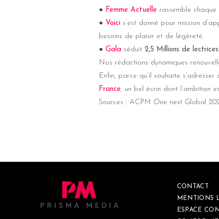
●
Femme Actuelle
rassemble chaque
●
Voici
s’est donné pour mission d’app
besoins de plaisir et de légèreté.
●
Gala
séduit
2,5 Millions de lectrice
Nos rédactions dynamiques renouvelle
Enfin, parce qu’il souhaite s’adresser
France
, un bel écrin dont l’ambition e
Sources : ACPM One next Global 20
CONTACT
MENTIONS 
ESPACE CON