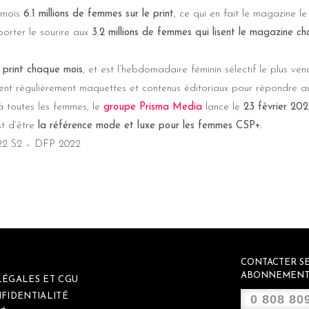
 mois
6.1 millions de femmes sur le print
, ce qui en fait le magazine le 
orter le sourire aux
3.2 millions de femmes qui lisent le magazine c
s print chaque mois
, et est l’hebdomadaire féminin sélectif le plus ven
nt régulièrement maquettes et contenus éditoriaux pour répondre aux
 à toutes les femmes, le
groupe Prisma Media
lance le
23 février 20
st d’être
la référence mode et luxe pour les femmes CSP+.
22 S2 – DFP 2022
CONTACTER SE
ABONNEMENT
LÉGALES ET CGU
FIDENTIALITÉ
0 808 80