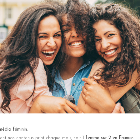
média féminin
.
ent nos contenus print chaque mois, soit
1 femme sur 2 en France.