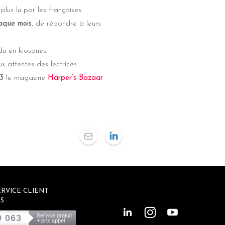
plus lu par les françaises.
haque mois
, de répondre à leurs
du en kiosques.
 attentes des lectrices.
23
le magazine
Harper’s Bazaar
RVICE CLIENT
S
Service gratuit
9 063
+ prix appel