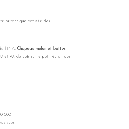
lte britannique diffusée dès
de l’INA.
Chapeau melon et bottes
0 et 70, de voir sur le petit écran des
0 000
éos vues