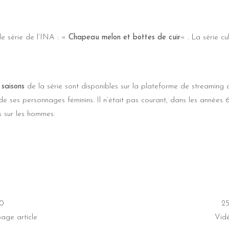
le série de l’INA : «
Chapeau melon et bottes de cuir
« . La série cu
 saisons
de la série sont disponibles sur la plateforme de streaming 
e ses personnages féminins. Il n’était pas courant, dans les années 6
 sur les hommes.
0
25
page article
Vid