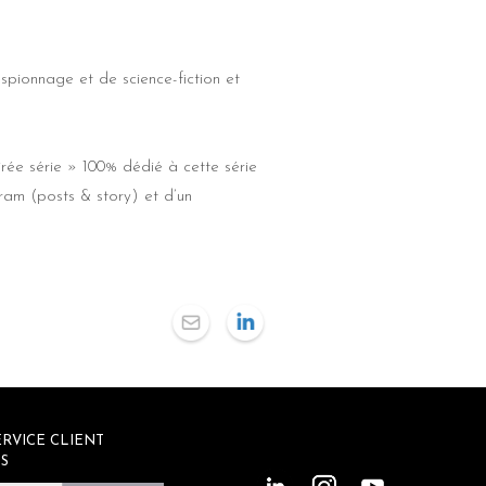
spionnage et de science-fiction et
rée série » 100% dédié à cette série
am (posts & story) et d’un
RVICE CLIENT
S