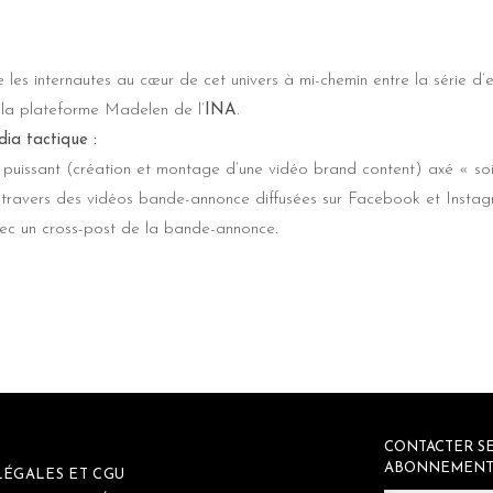
les internautes au cœur de cet univers à mi-chemin entre la série d’e
sur la plateforme Madelen de
l’
INA
.
dia tactique :
puissant (création et montage d’une vidéo brand content) axé « soi
travers des vidéos bande-annonce diffusées sur Facebook et Instagr
c un cross-post de la bande-annonce.
CONTACTER SE
ABONNEMENT
LÉGALES ET CGU